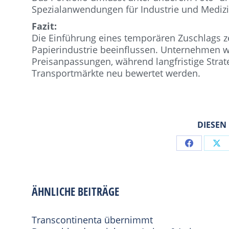
Spezialanwendungen für Industrie und Medizi
Fazit:
Die Einführung eines temporären Zuschlags ze
Papierindustrie beeinflussen. Unternehmen wie
Preisanpassungen, während langfristige Strat
Transportmärkte neu bewertet werden.
DIESEN
Share
Sh
on
on
Facebook
X
ÄHNLICHE BEITRÄGE
Transcontinenta übernimmt