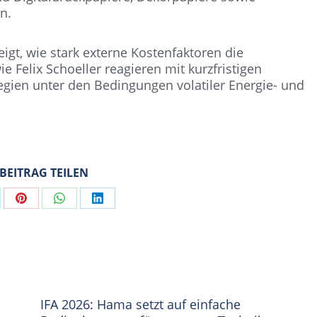
n.
igt, wie stark externe Kostenfaktoren die
 Felix Schoeller reagieren mit kurzfristigen
egien unter den Bedingungen volatiler Energie- und
 BEITRAG TEILEN
are
Share
Share
Share
on
on
on
Pinterest
WhatsApp
LinkedIn
IFA 2026: Hama setzt auf einfache