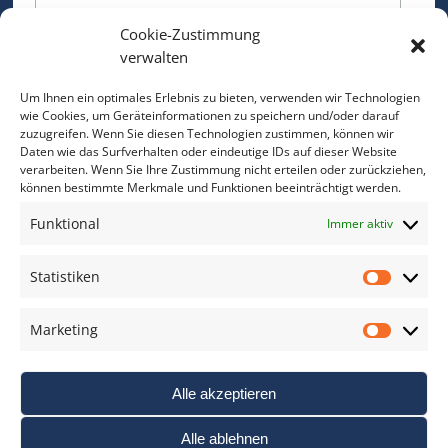
Cookie-Zustimmung
Bitte geben Sie Ihre E-Mail Adresse ein.
verwalten
*
verpflichtend
Um Ihnen ein optimales Erlebnis zu bieten, verwenden wir Technologien
wie Cookies, um Geräteinformationen zu speichern und/oder darauf
zuzugreifen. Wenn Sie diesen Technologien zustimmen, können wir
Daten wie das Surfverhalten oder eindeutige IDs auf dieser Website
verarbeiten. Wenn Sie Ihre Zustimmung nicht erteilen oder zurückziehen,
können bestimmte Merkmale und Funktionen beeinträchtigt werden.
DAS FOTO PRAXIS LEXIKON
Funktional
Immer aktiv
www.foto-praxis-lexikon.de
Statistiken
Statis
DAS FOTO PORTAL AUF FACEBOOK
Marketing
Marke
Alle akzeptieren
Alle ablehnen