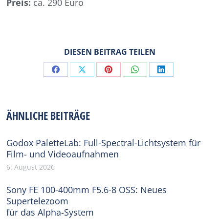
Preis:
ca. 290 Euro
DIESEN BEITRAG TEILEN
Share
Share
Share
Share
Share
on
on
on
on
on
Facebook
X
Pinterest
WhatsApp
LinkedIn
ÄHNLICHE BEITRÄGE
Godox PaletteLab: Full-Spectral-Lichtsystem für
Film- und Videoaufnahmen
6. August 2026
Sony FE 100-400mm F5.6-8 OSS: Neues
Supertelezoom
für das Alpha-System