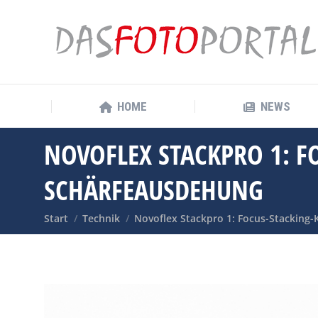
HOME
NEWS
HOME
NEWS
NOVOFLEX STACKPRO 1: F
SCHÄRFEAUSDEHUNG
Sie befinden sich hier:
Start
Technik
Novoflex Stackpro 1: Focus-Stacking