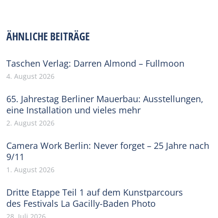
on
on
on
on
on
Facebook
X
Pinterest
WhatsApp
LinkedIn
ÄHNLICHE BEITRÄGE
Taschen Verlag: Darren Almond – Fullmoon
4. August 2026
65. Jahrestag Berliner Mauerbau: Ausstellungen,
eine Installation und vieles mehr
2. August 2026
Camera Work Berlin: Never forget – 25 Jahre nach
9/11
1. August 2026
Dritte Etappe Teil 1 auf dem Kunstparcours
des Festivals La Gacilly-Baden Photo
28. Juli 2026