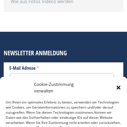
Wie aus Fotos Videos werden
NEWSLETTER ANMELDUNG
*
E-Mail Adresse
Cookie-Zustimmung
Bitte geben Sie Ihre E-Mail Adresse ein.
verwalten
*
verpflichtend
Um Ihnen ein optimales Erlebnis zu bieten, verwenden wir Technologien
wie Cookies, um Geräteinformationen zu speichern und/oder darauf
zuzugreifen. Wenn Sie diesen Technologien zustimmen, können wir
Daten wie das Surfverhalten oder eindeutige IDs auf dieser Website
verarbeiten. Wenn Sie Ihre Zustimmung nicht erteilen oder zurückziehen,