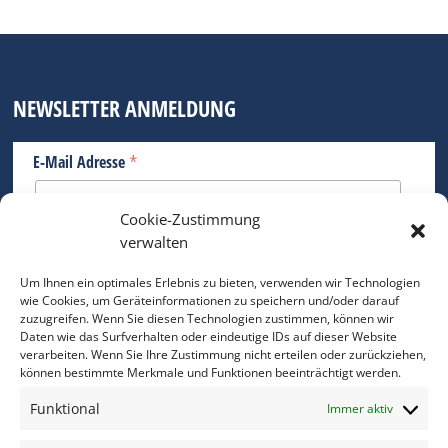
NEWSLETTER ANMELDUNG
*
E-Mail Adresse
Cookie-Zustimmung
Bitte geben Sie Ihre E-Mail Adresse ein.
verwalten
*
verpflichtend
Um Ihnen ein optimales Erlebnis zu bieten, verwenden wir Technologien
wie Cookies, um Geräteinformationen zu speichern und/oder darauf
zuzugreifen. Wenn Sie diesen Technologien zustimmen, können wir
Daten wie das Surfverhalten oder eindeutige IDs auf dieser Website
verarbeiten. Wenn Sie Ihre Zustimmung nicht erteilen oder zurückziehen,
können bestimmte Merkmale und Funktionen beeinträchtigt werden.
DAS FOTO PRAXIS LEXIKON
Funktional
Immer aktiv
www.foto-praxis-lexikon.de