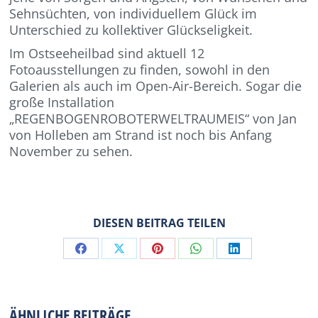
Sehnsüchten, von individuellem Glück im
Unterschied zu kollektiver Glückseligkeit.
Im Ostseeheilbad sind aktuell 12
Fotoausstellungen zu finden, sowohl in den
Galerien als auch im Open-Air-Bereich. Sogar die
große Installation
„REGENBOGENROBOTERWELTRAUMEIS“ von Jan
von Holleben am Strand ist noch bis Anfang
November zu sehen.
DIESEN BEITRAG TEILEN
Share
Share
Share
Share
Share
on
on
on
on
on
Facebook
X
Pinterest
WhatsApp
LinkedIn
ÄHNLICHE BEITRÄGE