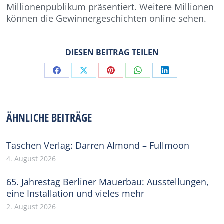
Millionenpublikum präsentiert. Weitere Millionen
können die Gewinnergeschichten online sehen.
DIESEN BEITRAG TEILEN
Share
Share
Share
Share
Share
on
on
on
on
on
Facebook
X
Pinterest
WhatsApp
LinkedIn
ÄHNLICHE BEITRÄGE
Taschen Verlag: Darren Almond – Fullmoon
4. August 2026
65. Jahrestag Berliner Mauerbau: Ausstellungen,
eine Installation und vieles mehr
2. August 2026