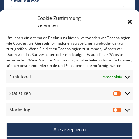
*
E-Mail Adresse
Cookie-Zustimmung
Bitte geben Sie Ihre E-Mail Adresse ein.
verwalten
*
verpflichtend
Um Ihnen ein optimales Erlebnis zu bieten, verwenden wir Technologien
wie Cookies, um Geräteinformationen zu speichern und/oder darauf
zuzugreifen. Wenn Sie diesen Technologien zustimmen, können wir
Daten wie das Surfverhalten oder eindeutige IDs auf dieser Website
verarbeiten. Wenn Sie Ihre Zustimmung nicht erteilen oder zurückziehen,
können bestimmte Merkmale und Funktionen beeinträchtigt werden.
DAS FOTO PRAXIS LEXIKON
Funktional
Immer aktiv
www.foto-praxis-lexikon.de
Statistiken
Statis
DAS FOTO PORTAL AUF FACEBOOK
Marketing
Marke
Alle akzeptieren