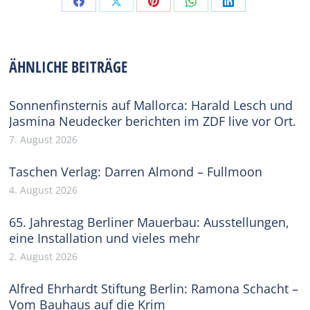
Share
Share
Share
Share
Share
on
on
on
on
on
Facebook
X
Pinterest
WhatsApp
LinkedIn
ÄHNLICHE BEITRÄGE
Sonnenfinsternis auf Mallorca: Harald Lesch und
Jasmina Neudecker berichten im ZDF live vor Ort.
7. August 2026
Taschen Verlag: Darren Almond – Fullmoon
4. August 2026
65. Jahrestag Berliner Mauerbau: Ausstellungen,
eine Installation und vieles mehr
2. August 2026
Alfred Ehrhardt Stiftung Berlin: Ramona Schacht –
Vom Bauhaus auf die Krim