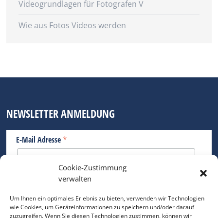
Videogrundlagen für Fotografen V
Wie aus Fotos Videos werden
NEWSLETTER ANMELDUNG
*
E-Mail Adresse
Cookie-Zustimmung
Bitte geben Sie Ihre E-Mail Adresse ein.
verwalten
*
verpflichtend
Um Ihnen ein optimales Erlebnis zu bieten, verwenden wir Technologien
wie Cookies, um Geräteinformationen zu speichern und/oder darauf
zuzugreifen. Wenn Sie diesen Technologien zustimmen, können wir