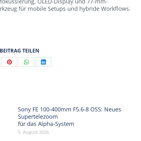
enfokussierung, OLED-Display und 77-mm-
Werkzeug für mobile Setups und hybride Workflows.
 BEITRAG TEILEN
are
Share
Share
Share
on
on
on
Pinterest
WhatsApp
LinkedIn
Sony FE 100-400mm F5.6-8 OSS: Neues
Supertelezoom
für das Alpha-System
5. August 2026