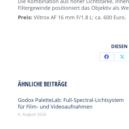
Die Kombination aus hoher Lichtstärke, Inn
Filtergewinde positioniert das Objektiv als 
Preis:
Viltrox AF 16 mm F/1.8 L: ca. 600 Euro.
DIESEN
Share
Sh
on
on
Facebook
X
ÄHNLICHE BEITRÄGE
Godox PaletteLab: Full-Spectral-Lichtsystem
für Film- und Videoaufnahmen
6. August 2026