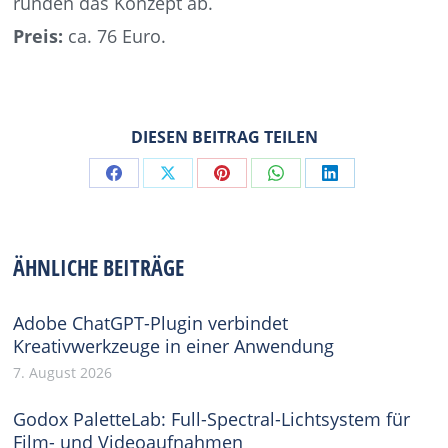
runden das Konzept ab.
Preis:
ca. 76 Euro.
DIESEN BEITRAG TEILEN
Share
Share
Share
Share
Share
on
on
on
on
on
Facebook
X
Pinterest
WhatsApp
LinkedIn
ÄHNLICHE BEITRÄGE
Adobe ChatGPT-Plugin verbindet
Kreativwerkzeuge in einer Anwendung
7. August 2026
Godox PaletteLab: Full-Spectral-Lichtsystem für
Film- und Videoaufnahmen