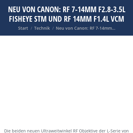
NEU VON CANON: RF 7-14MM F2.8-3.5L
FISHEYE STM UND RF 14MM F1.4L VCM
Sie befinden sich hier:
Start
Technik
Neu von Canon: RF 7-14mm…
Die beiden neuen Ultraweitwinkel RF Objektive der L-Serie von