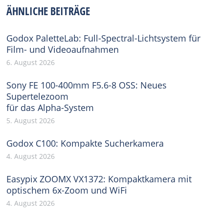
Facebook
X
Pinterest
WhatsApp
LinkedIn
ÄHNLICHE BEITRÄGE
Godox PaletteLab: Full-Spectral-Lichtsystem für
Film- und Videoaufnahmen
6. August 2026
Sony FE 100-400mm F5.6-8 OSS: Neues
Supertelezoom
für das Alpha-System
5. August 2026
Godox C100: Kompakte Sucherkamera
4. August 2026
Easypix ZOOMX VX1372: Kompaktkamera mit
optischem 6x-Zoom und WiFi
4. August 2026