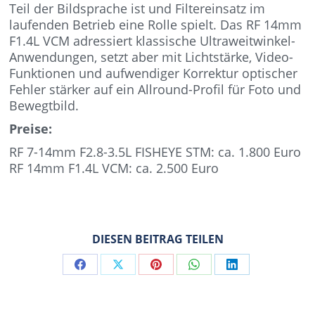
Teil der Bildsprache ist und Filtereinsatz im
laufenden Betrieb eine Rolle spielt. Das RF 14mm
F1.4L VCM adressiert klassische Ultraweitwinkel-
Anwendungen, setzt aber mit Lichtstärke, Video-
Funktionen und aufwendiger Korrektur optischer
Fehler stärker auf ein Allround-Profil für Foto und
Bewegtbild.
Preise:
RF 7-14mm F2.8-3.5L FISHEYE STM: ca. 1.800 Euro
RF 14mm F1.4L VCM: ca. 2.500 Euro
DIESEN BEITRAG TEILEN
Share
Share
Share
Share
Share
on
on
on
on
on