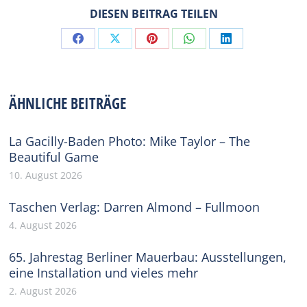
DIESEN BEITRAG TEILEN
Share
Share
Share
Share
Share
on
on
on
on
on
Facebook
X
Pinterest
WhatsApp
LinkedIn
ÄHNLICHE BEITRÄGE
La Gacilly-Baden Photo: Mike Taylor – The
Beautiful Game
10. August 2026
Taschen Verlag: Darren Almond – Fullmoon
4. August 2026
65. Jahrestag Berliner Mauerbau: Ausstellungen,
eine Installation und vieles mehr
2. August 2026