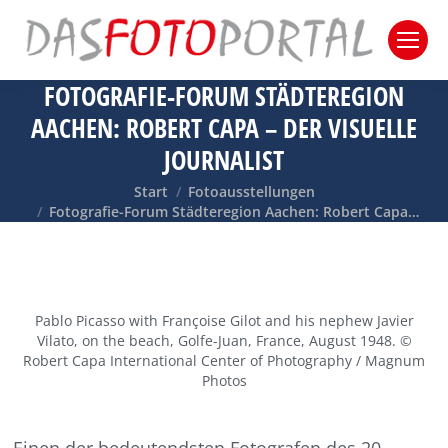
FOTOGRAFIE-FORUM STÄDTEREGION
AACHEN: ROBERT CAPA – DER VISUELLE
JOURNALIST
Sie befinden sich hier:
Start
Fotoausstellungen
Fotografie-Forum Städteregion Aachen: Robert Capa…
Pablo Picasso with Françoise Gilot and his nephew Javier
Vilato, on the beach, Golfe-Juan, France, August 1948. ©
Robert Capa International Center of Photography / Magnum
Photos