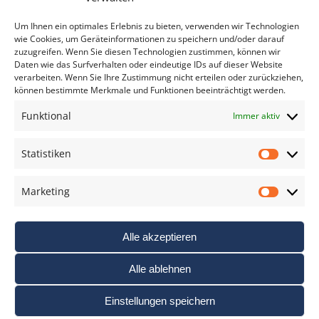
*
verpflichtend
Um Ihnen ein optimales Erlebnis zu bieten, verwenden wir Technologien
wie Cookies, um Geräteinformationen zu speichern und/oder darauf
zuzugreifen. Wenn Sie diesen Technologien zustimmen, können wir
Daten wie das Surfverhalten oder eindeutige IDs auf dieser Website
verarbeiten. Wenn Sie Ihre Zustimmung nicht erteilen oder zurückziehen,
können bestimmte Merkmale und Funktionen beeinträchtigt werden.
DAS FOTO PRAXIS LEXIKON
Funktional
Immer aktiv
www.foto-praxis-lexikon.de
Statistiken
Statis
DAS FOTO PORTAL AUF FACEBOOK
Marketing
Marke
Alle akzeptieren
Alle ablehnen
Einstellungen speichern