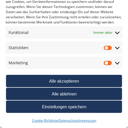
wie Cookies, um Geräteinformationen zu speichern und/oder darauf
Sony FE 100-400mm F5.6-8 OSS: Neues
zuzugreifen. Wenn Sie diesen Technologien zustimmen, können wir
Daten wie das Surfverhalten oder eindeutige IDs auf dieser Website
Supertelezoom <br /> für das Alpha-System
verarbeiten. Wenn Sie Ihre Zustimmung nicht erteilen oder zurückziehen,
5. August 2026
können bestimmte Merkmale und Funktionen beeinträchtigt werden.
Taschen Verlag: Darren Almond – Fullmoon
Funktional
Immer aktiv
4. August 2026
Statistiken
Statis
Marketing
Marke
WEITERE THEMEN DER FOTOSCHULE
Alle akzeptieren
Aktuell seit über 50 Jahren – Die Flachmänner der
Fotografie
Alle ablehnen
Audio für Video und Multimedia-Shows
Einstellungen speichern
Bracketing
Cookie-Richtlinie
Datenschutz
Impressum