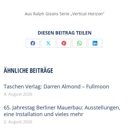
Aus Ralph Gisons Serie „Vertical Horizon“
DIESEN BEITRAG TEILEN
Share
Share
Share
Share
Share
on
on
on
on
on
Facebook
X
Pinterest
WhatsApp
LinkedIn
ÄHNLICHE BEITRÄGE
Taschen Verlag: Darren Almond – Fullmoon
4. August 2026
65. Jahrestag Berliner Mauerbau: Ausstellungen,
eine Installation und vieles mehr
2. August 2026