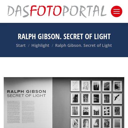
RALPH GIBSON. SECRET OF LIGHT
Sie befinden sich hier:
Start
Highlight
Ralph Gibson. Secret of Light