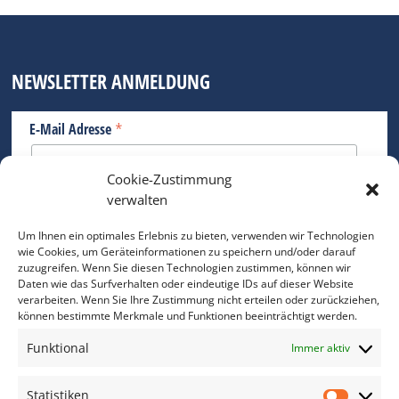
NEWSLETTER ANMELDUNG
*
E-Mail Adresse
Cookie-Zustimmung
Bitte geben Sie Ihre E-Mail Adresse ein.
verwalten
*
verpflichtend
Um Ihnen ein optimales Erlebnis zu bieten, verwenden wir Technologien
wie Cookies, um Geräteinformationen zu speichern und/oder darauf
zuzugreifen. Wenn Sie diesen Technologien zustimmen, können wir
Daten wie das Surfverhalten oder eindeutige IDs auf dieser Website
verarbeiten. Wenn Sie Ihre Zustimmung nicht erteilen oder zurückziehen,
können bestimmte Merkmale und Funktionen beeinträchtigt werden.
DAS FOTO PRAXIS LEXIKON
Funktional
Immer aktiv
www.foto-praxis-lexikon.de
Statistiken