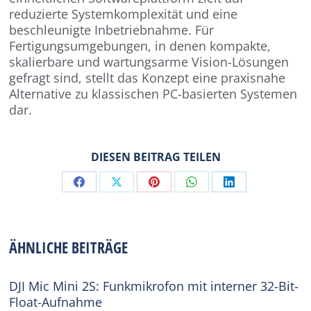
reduzierte Systemkomplexität und eine
beschleunigte Inbetriebnahme. Für
Fertigungsumgebungen, in denen kompakte,
skalierbare und wartungsarme Vision-Lösungen
gefragt sind, stellt das Konzept eine praxisnahe
Alternative zu klassischen PC-basierten Systemen
dar.
DIESEN BEITRAG TEILEN
Share
Share
Share
Share
Share
on
on
on
on
on
Facebook
X
Pinterest
WhatsApp
LinkedIn
ÄHNLICHE BEITRÄGE
DJI Mic Mini 2S: Funkmikrofon mit interner 32-Bit-
Float-Aufnahme