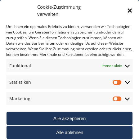
Cookie-Zustimmung
Bitte geben Sie Ihre E-Mail Adresse ein.
verwalten
*
verpflichtend
Um Ihnen ein optimales Erlebnis zu bieten, verwenden wir Technologien
wie Cookies, um Geräteinformationen zu speichern und/oder darauf
zuzugreifen. Wenn Sie diesen Technologien zustimmen, können wir
Daten wie das Surfverhalten oder eindeutige IDs auf dieser Website
verarbeiten. Wenn Sie Ihre Zustimmung nicht erteilen oder zurückziehen,
können bestimmte Merkmale und Funktionen beeinträchtigt werden.
DAS FOTO PRAXIS LEXIKON
Funktional
Immer aktiv
www.foto-praxis-lexikon.de
Statistiken
Statis
DAS FOTO PORTAL AUF FACEBOOK
Marketing
Marke
Alle akzeptieren
Alle ablehnen