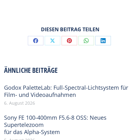
DIESEN BEITRAG TEILEN
Share
Share
Share
Share
Share
on
on
on
on
on
Facebook
X
Pinterest
WhatsApp
LinkedIn
ÄHNLICHE BEITRÄGE
Godox PaletteLab: Full-Spectral-Lichtsystem für
Film- und Videoaufnahmen
6. August 2026
Sony FE 100-400mm F5.6-8 OSS: Neues
Supertelezoom
für das Alpha-System