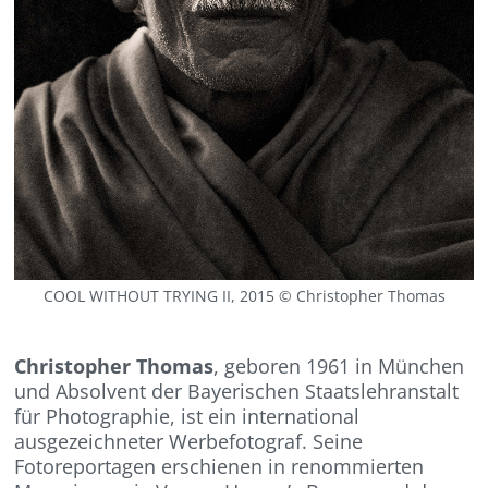
COOL WITHOUT TRYING II, 2015 © Christopher Thomas
Christopher Thomas
, geboren 1961 in München
und Absolvent der Bayerischen Staatslehranstalt
für Photographie, ist ein international
ausgezeichneter Werbefotograf. Seine
Fotoreportagen erschienen in renommierten