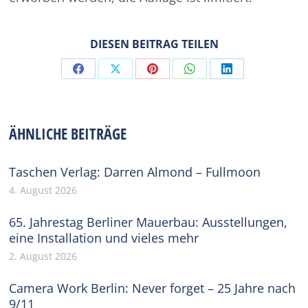
DIESEN BEITRAG TEILEN
Share
Share
Share
Share
Share
on
on
on
on
on
Facebook
X
Pinterest
WhatsApp
LinkedIn
ÄHNLICHE BEITRÄGE
Taschen Verlag: Darren Almond – Fullmoon
4. August 2026
65. Jahrestag Berliner Mauerbau: Ausstellungen,
eine Installation und vieles mehr
2. August 2026
Camera Work Berlin: Never forget – 25 Jahre nach
9/11