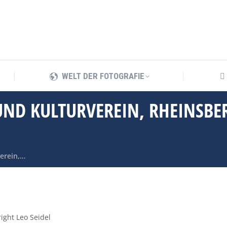
WELT DER FOTOGRAFIE
WELT DER FOTOGRAFIE
UND KULTURVEREIN, RHEINSBE
verein,…
ight Leo Seidel