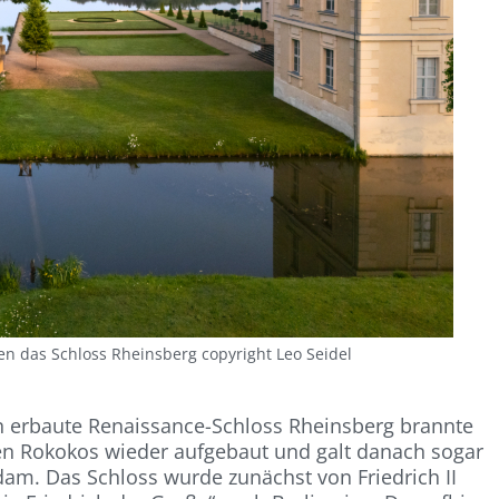
 das Schloss Rheinsberg copyright Leo Seidel
n erbaute Renaissance-Schloss Rheinsberg brannte
hen Rokokos wieder aufgebaut und galt danach sogar
dam. Das Schloss wurde zunächst von Friedrich II