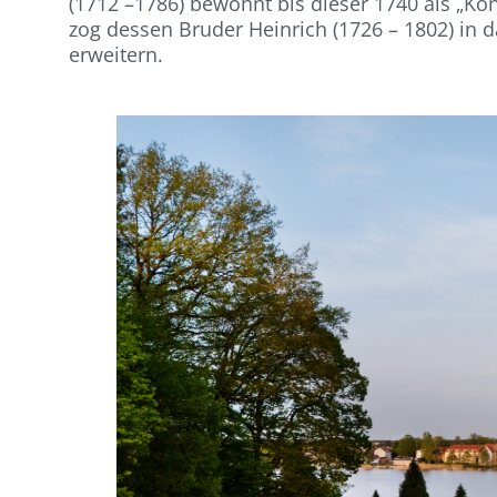
(1712 –1786) bewohnt bis dieser 1740 als „Kön
zog dessen Bruder Heinrich (1726 – 1802) in 
erweitern.