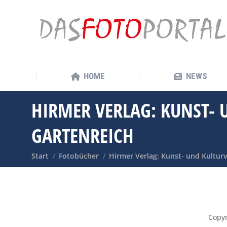
HOME
NEWS
HOME
NEWS
HIRMER VERLAG: KUNST- 
GARTENREICH
Sie befinden sich hier:
Start
Fotobücher
Hirmer Verlag: Kunst- und Kultur
Copyr