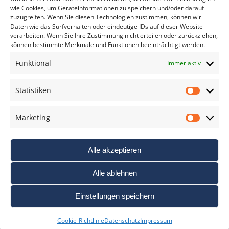
wie Cookies, um Geräteinformationen zu speichern und/oder darauf
zuzugreifen. Wenn Sie diesen Technologien zustimmen, können wir
Daten wie das Surfverhalten oder eindeutige IDs auf dieser Website
verarbeiten. Wenn Sie Ihre Zustimmung nicht erteilen oder zurückziehen,
können bestimmte Merkmale und Funktionen beeinträchtigt werden.
DAS FOTO PRAXIS LEXIKON
Funktional
Immer aktiv
www.foto-praxis-lexikon.de
Statistiken
Statis
DAS FOTO PORTAL AUF FACEBOOK
Marketing
Marke
Alle akzeptieren
Alle ablehnen
Einstellungen speichern
Nutzungsbedigungen / AGB’s
Impressum
Datenschutz
Cookie-Richtlinie
Datenschutz
Impressum
Haftungsausschluss
Cookie-Richtlinie (EU)
Links