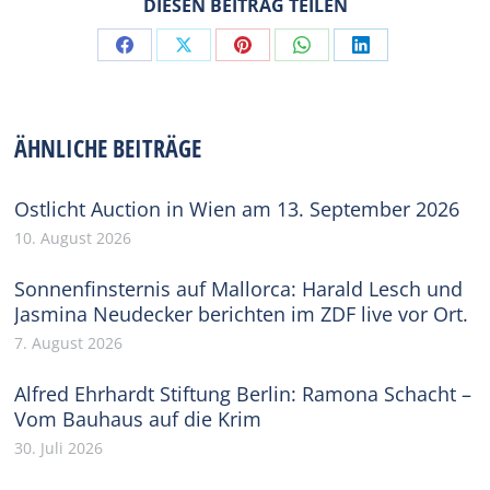
DIESEN BEITRAG TEILEN
Share
Share
Share
Share
Share
on
on
on
on
on
Facebook
X
Pinterest
WhatsApp
LinkedIn
ÄHNLICHE BEITRÄGE
Ostlicht Auction in Wien am 13. September 2026
10. August 2026
Sonnenfinsternis auf Mallorca: Harald Lesch und
Jasmina Neudecker berichten im ZDF live vor Ort.
7. August 2026
Alfred Ehrhardt Stiftung Berlin: Ramona Schacht –
Vom Bauhaus auf die Krim
30. Juli 2026