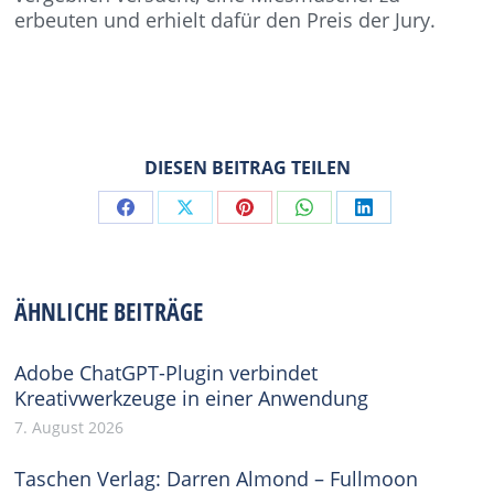
erbeuten und erhielt dafür den Preis der Jury.
DIESEN BEITRAG TEILEN
Share
Share
Share
Share
Share
on
on
on
on
on
Facebook
X
Pinterest
WhatsApp
LinkedIn
ÄHNLICHE BEITRÄGE
Adobe ChatGPT-Plugin verbindet
Kreativwerkzeuge in einer Anwendung
7. August 2026
Taschen Verlag: Darren Almond – Fullmoon