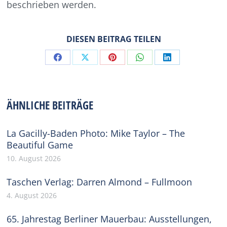
beschrieben werden.
DIESEN BEITRAG TEILEN
Share
Share
Share
Share
Share
on
on
on
on
on
Facebook
X
Pinterest
WhatsApp
LinkedIn
ÄHNLICHE BEITRÄGE
La Gacilly-Baden Photo: Mike Taylor – The
Beautiful Game
10. August 2026
Taschen Verlag: Darren Almond – Fullmoon
4. August 2026
65. Jahrestag Berliner Mauerbau: Ausstellungen,