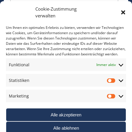
Cookie-Zustimmung
Bitte geben Sie Ihre E-Mail Adresse ein.
verwalten
*
verpflichtend
Um Ihnen ein optimales Erlebnis zu bieten, verwenden wir Technologien
wie Cookies, um Geräteinformationen zu speichern und/oder darauf
zuzugreifen. Wenn Sie diesen Technologien zustimmen, können wir
Daten wie das Surfverhalten oder eindeutige IDs auf dieser Website
verarbeiten. Wenn Sie Ihre Zustimmung nicht erteilen oder zurückziehen,
können bestimmte Merkmale und Funktionen beeinträchtigt werden.
DAS FOTO PRAXIS LEXIKON
Funktional
Immer aktiv
www.foto-praxis-lexikon.de
Statistiken
Statis
DAS FOTO PORTAL AUF FACEBOOK
Marketing
Marke
Alle akzeptieren
Alle ablehnen