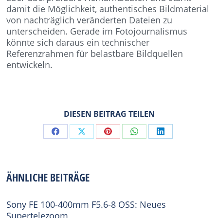
damit die Möglichkeit, authentisches Bildmaterial
von nachträglich veränderten Dateien zu
unterscheiden. Gerade im Fotojournalismus
könnte sich daraus ein technischer
Referenzrahmen für belastbare Bildquellen
entwickeln.
DIESEN BEITRAG TEILEN
Share
Share
Share
Share
Share
on
on
on
on
on
Facebook
X
Pinterest
WhatsApp
LinkedIn
ÄHNLICHE BEITRÄGE
Sony FE 100-400mm F5.6-8 OSS: Neues
Supertelezoom