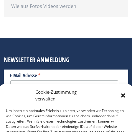
Wie aus Fotos Videos werden
NEWSLETTER ANMELDUNG
*
E-Mail Adresse
Cookie-Zustimmung
Bitte geben Sie Ihre E-Mail Adresse ein.
verwalten
*
verpflichtend
Um Ihnen ein optimales Erlebnis zu bieten, verwenden wir Technologien
wie Cookies, um Geräteinformationen zu speichern und/oder darauf
zuzugreifen. Wenn Sie diesen Technologien zustimmen, können wir
Daten wie das Surfverhalten oder eindeutige IDs auf dieser Website
verarbeiten. Wenn Sie Ihre Zustimmung nicht erteilen oder zurückziehen,