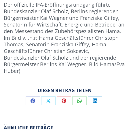
Der offizielle IFA-Eröffnungsrundgang führte
Bundeskanzler Olaf Scholz, Berlins regierenden
Bürgermeister Kai Wegner und Franziska Giffey,
Senatorin für Wirtschaft, Energie und Betriebe, an
den Messestand des Zubehörspezialisten Hama.
Im Bild v.l.n.r: Hama Geschäftsführer Christoph
Thomas, Senatorin Franziska Giffey, Hama
Geschäftsführer Christian Sokcevic,
Bundeskanzler Olaf Scholz und der regierende
Bürgermeister Berlins Kai Wegner. Bild Hama/Eva
Huber)
DIESEN BEITRAG TEILEN
Share
Share
Share
Share
Share
on
on
on
on
on
Facebook
X
Pinterest
WhatsApp
LinkedIn
ÄHNLICHE BEITRÄGE