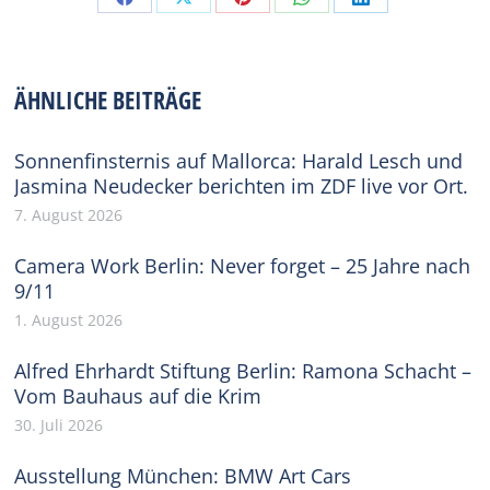
Share
Share
Share
Share
Share
on
on
on
on
on
Facebook
X
Pinterest
WhatsApp
LinkedIn
ÄHNLICHE BEITRÄGE
Sonnenfinsternis auf Mallorca: Harald Lesch und
Jasmina Neudecker berichten im ZDF live vor Ort.
7. August 2026
Camera Work Berlin: Never forget – 25 Jahre nach
9/11
1. August 2026
Alfred Ehrhardt Stiftung Berlin: Ramona Schacht –
Vom Bauhaus auf die Krim
30. Juli 2026
Ausstellung München: BMW Art Cars