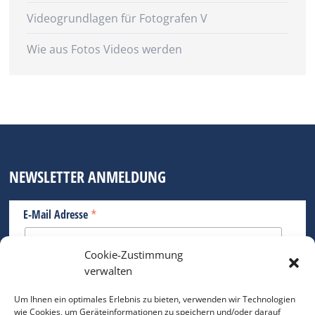
Videogrundlagen für Fotografen V
Wie aus Fotos Videos werden
NEWSLETTER ANMELDUNG
*
E-Mail Adresse
Cookie-Zustimmung
Bitte geben Sie Ihre E-Mail Adresse ein.
verwalten
*
verpflichtend
Um Ihnen ein optimales Erlebnis zu bieten, verwenden wir Technologien
wie Cookies, um Geräteinformationen zu speichern und/oder darauf