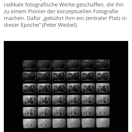
radikale fotografische Werke geschaffen, die ihn
zu einem Pionier der konzeptuellen Fotografie
machen. Dafür „gebührt ihm ein zentraler Platz in
dieser Epoche“ (Peter Weibel).