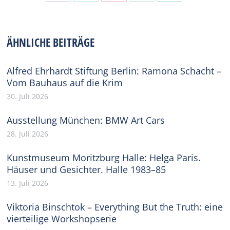
Share
Share
Share
Share
Share
on
on
on
on
on
Facebook
X
Pinterest
WhatsApp
LinkedIn
ÄHNLICHE BEITRÄGE
Alfred Ehrhardt Stiftung Berlin: Ramona Schacht –
Vom Bauhaus auf die Krim
30. Juli 2026
Ausstellung München: BMW Art Cars
28. Juli 2026
Kunstmuseum Moritzburg Halle: Helga Paris.
Häuser und Gesichter. Halle 1983–85
13. Juli 2026
Viktoria Binschtok – Everything But the Truth: eine
vierteilige Workshopserie