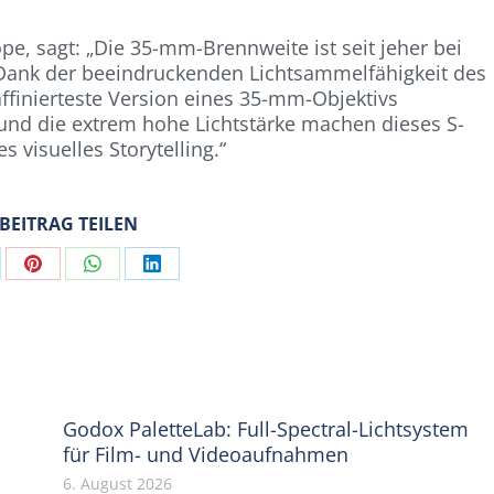
e, sagt: „Die 35-mm-Brennweite ist seit jeher bei
 Dank der beeindruckenden Lichtsammelfähigkeit des
affinierteste Version eines 35-mm-Objektivs
 und die extrem hohe Lichtstärke machen dieses S-
s visuelles Storytelling.“
 BEITRAG TEILEN
are
Share
Share
Share
on
on
on
Pinterest
WhatsApp
LinkedIn
Godox PaletteLab: Full-Spectral-Lichtsystem
für Film- und Videoaufnahmen
6. August 2026