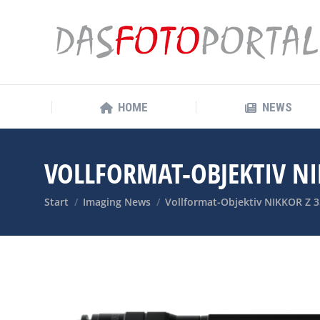
HOME
NEWS
HOME
NEWS
VOLLFORMAT-OBJEKTIV NI
Sie befinden sich hier:
Start
Imaging News
Vollformat-Objektiv NIKKOR Z 