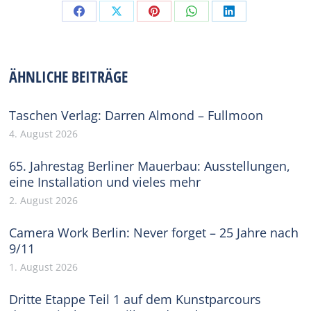
Share
Share
Share
Share
Share
on
on
on
on
on
Facebook
X
Pinterest
WhatsApp
LinkedIn
ÄHNLICHE BEITRÄGE
Taschen Verlag: Darren Almond – Fullmoon
4. August 2026
65. Jahrestag Berliner Mauerbau: Ausstellungen,
eine Installation und vieles mehr
2. August 2026
Camera Work Berlin: Never forget – 25 Jahre nach
9/11
1. August 2026
Dritte Etappe Teil 1 auf dem Kunstparcours