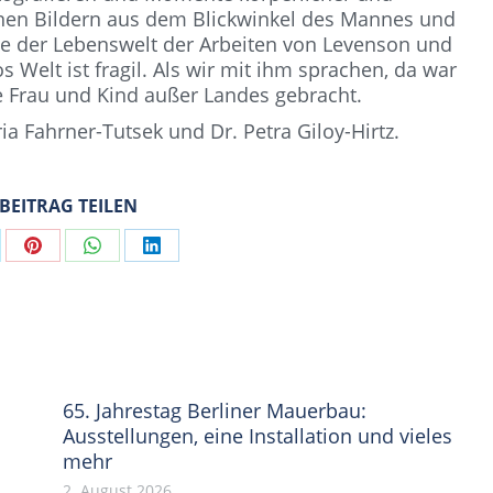
inen Bildern aus dem Blickwinkel des Mannes und
die der Lebenswelt der Arbeiten von Levenson und
 Welt ist fragil. Als wir mit ihm sprachen, da war
e Frau und Kind außer Landes gebracht.
ia Fahrner-Tutsek und Dr. Petra Giloy-Hirtz.
 BEITRAG TEILEN
are
Share
Share
Share
on
on
on
Pinterest
WhatsApp
LinkedIn
65. Jahrestag Berliner Mauerbau:
Ausstellungen, eine Installation und vieles
mehr
2. August 2026