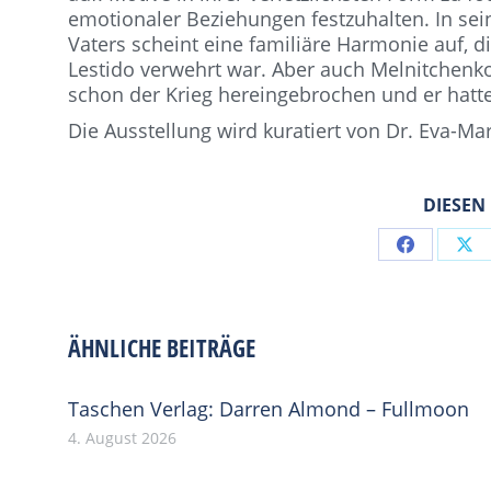
emotionaler Beziehungen festzuhalten. In se
Vaters scheint eine familiäre Harmonie auf, 
Lestido verwehrt war. Aber auch Melnitchenkos
schon der Krieg hereingebrochen und er hatt
Die Ausstellung wird kuratiert von Dr. Eva-Mar
DIESEN
Share
Sh
on
on
Facebook
X
ÄHNLICHE BEITRÄGE
Taschen Verlag: Darren Almond – Fullmoon
4. August 2026