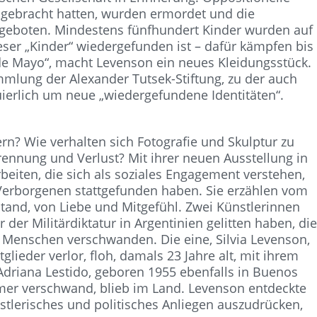
t gebracht hatten, wurden ermordet und die
eboten. Mindestens fünfhundert Kinder wurden auf
ser „Kinder“ wiedergefunden ist – dafür kämpfen bis
 de Mayo“, macht Levenson ein neues Kleidungsstück.
mmlung der Alexander Tutsek-Stiftung, zu der auch
ierlich um neue „wiedergefundene Identitäten“.
rn? Wie verhalten sich Fotografie und Skulptur zu
ennung und Verlust? Mit ihrer neuen Ausstellung in
Arbeiten, die sich als soziales Engagement verstehen,
 Verborgenen stattgefunden haben. Sie erzählen vom
tand, von Liebe und Mitgefühl. Zwei Künstlerinnen
 der Militärdiktatur in Argentinien gelitten haben, di
00 Menschen verschwanden. Die eine, Silvia Levenson,
lieder verlor, floh, damals 23 Jahre alt, mit ihrem
Adriana Lestido, geboren 1955 ebenfalls in Buenos
mer verschwand, blieb im Land. Levenson entdeckte
ünstlerisches und politisches Anliegen auszudrücken,