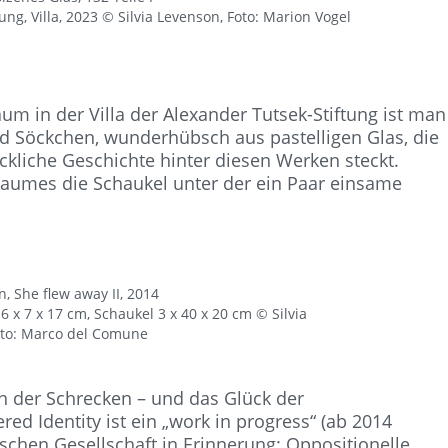
ung, Villa, 2023 © Silvia Levenson, Foto: Marion Vogel
um in der Villa der Alexander Tutsek-Stiftung ist man
Söckchen, wunderhübsch aus pastelligen Glas, die
ckliche Geschichte hinter diesen Werken steckt.
s Raumes die Schaukel unter der ein Paar einsame
n, She flew away II, 2014
 x 7 x 17 cm, Schaukel 3 x 40 x 20 cm © Silvia
oto: Marco del Comune
ich der Schrecken – und das Glück der
ed Identity ist ein „work in progress“ (ab 2014
ischen Gesellschaft in Erinnerung: Oppositionelle