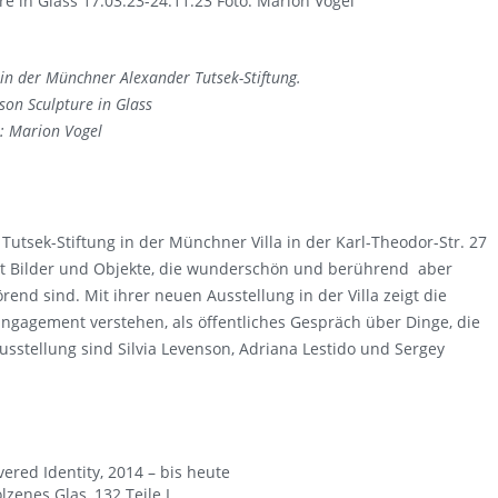
 in Glass 17.03.23-24.11.23 Foto: Marion Vogel
n der Münchner Alexander Tutsek-Stiftung.
nson Sculpture in Glass
: Marion Vogel
Tutsek-Stiftung in der Münchner Villa in der
Karl-Theodor-Str. 27
igt Bilder und Objekte, die wunderschön und berührend aber
nd sind. Mit ihrer neuen Ausstellung in der Villa zeigt die
 Engagement verstehen, als öffentliches Gespräch über Dinge, die
sstellung sind Silvia Levenson, Adriana Lestido und Sergey
vered Identity, 2014 – bis heute
zenes Glas, 132 Teile I