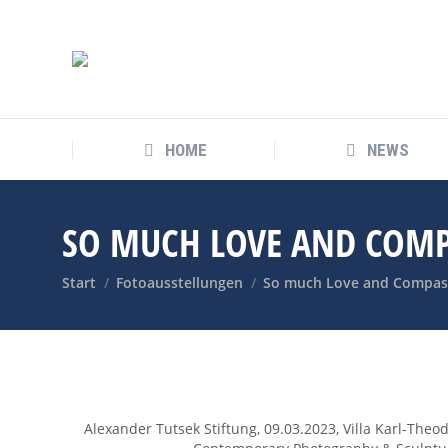
HOME
NEWS
HOME
NEWS
SO MUCH LOVE AND COM
Sie befinden sich hier:
Start
Fotoausstellungen
So much Love and Compas
Alexander Tutsek Stiftung, 09.03.2023, Villa Karl-T