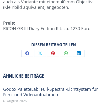
auch als Variante mit einem 40 mm Objektiv
(Kleinbild äquivalent) angeboten.
Preis:
RICOH GR III Diary Edition Kit: ca. 1230 Euro
DIESEN BEITRAG TEILEN
Share
Share
Share
Share
Share
on
on
on
on
on
Facebook
X
Pinterest
WhatsApp
LinkedIn
ÄHNLICHE BEITRÄGE
Godox PaletteLab: Full-Spectral-Lichtsystem für
Film- und Videoaufnahmen
6. August 2026