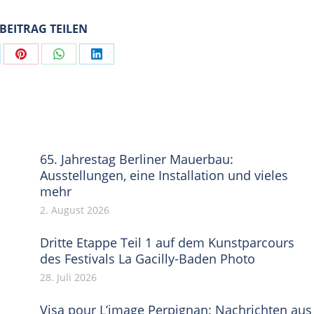
 BEITRAG TEILEN
are
Share
Share
Share
on
on
on
Pinterest
WhatsApp
LinkedIn
65. Jahrestag Berliner Mauerbau:
Ausstellungen, eine Installation und vieles
mehr
2. August 2026
Dritte Etappe Teil 1 auf dem Kunstparcours
des Festivals La Gacilly-Baden Photo
28. Juli 2026
Visa pour L’image Perpignan: Nachrichten aus