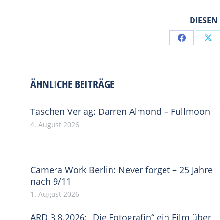
DIESEN
Share
Sh
on
on
Facebook
X
ÄHNLICHE BEITRÄGE
Taschen Verlag: Darren Almond – Fullmoon
4. August 2026
Camera Work Berlin: Never forget – 25 Jahre
nach 9/11
1. August 2026
ARD 3.8.2026: „Die Fotografin“ ein Film über