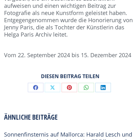
aufweisen und einen wichtigen Beitrag zur
Fotografie als neue Kunstform geleistet haben.
Entgegengenommen wurde die Honorierung von
Jenny Paris, die als Tochter der Künstlerin das
Helga Paris Archiv leitet.
Vom 22. September 2024 bis 15. Dezember 2024
DIESEN BEITRAG TEILEN
Share
Share
Share
Share
Share
on
on
on
on
on
Facebook
X
Pinterest
WhatsApp
LinkedIn
ÄHNLICHE BEITRÄGE
Sonnenfinsternis auf Mallorca: Harald Lesch und