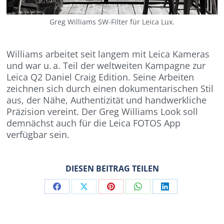
Greg Williams SW-Filter für Leica Lux.
Williams arbeitet seit langem mit Leica Kameras
und war u. a. Teil der weltweiten Kampagne zur
Leica Q2 Daniel Craig Edition. Seine Arbeiten
zeichnen sich durch einen dokumentarischen Stil
aus, der Nähe, Authentizität und handwerkliche
Präzision vereint. Der Greg Williams Look soll
demnächst auch für die Leica FOTOS App
verfügbar sein.
DIESEN BEITRAG TEILEN
Share
Share
Share
Share
Share
on
on
on
on
on
Facebook
X
Pinterest
WhatsApp
LinkedIn