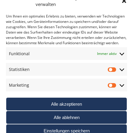
Bitte geben Sie Ihre E-Mail Adresse ein.
verwalten
*
verpflichtend
Um Ihnen ein optimales Erlebnis zu bieten, verwenden wir Technologien
wie Cookies, um Geräteinformationen zu speichern und/oder darauf
zuzugreifen. Wenn Sie diesen Technologien zustimmen, können wir
Daten wie das Surfverhalten oder eindeutige IDs auf dieser Website
verarbeiten. Wenn Sie Ihre Zustimmung nicht erteilen oder zurückziehen,
können bestimmte Merkmale und Funktionen beeinträchtigt werden.
DAS FOTO PRAXIS LEXIKON
Funktional
Immer aktiv
www.foto-praxis-lexikon.de
Statistiken
Statis
DAS FOTO PORTAL AUF FACEBOOK
Marketing
Marke
Alle akzeptieren
Alle ablehnen
Einstellungen speichern