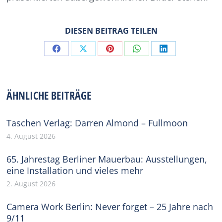
DIESEN BEITRAG TEILEN
Share
Share
Share
Share
Share
on
on
on
on
on
Facebook
X
Pinterest
WhatsApp
LinkedIn
ÄHNLICHE BEITRÄGE
Taschen Verlag: Darren Almond – Fullmoon
4. August 2026
65. Jahrestag Berliner Mauerbau: Ausstellungen,
eine Installation und vieles mehr
2. August 2026
Camera Work Berlin: Never forget – 25 Jahre nach
9/11