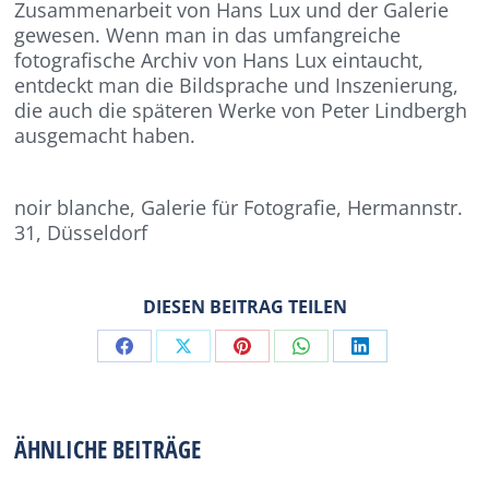
Zusammenarbeit von Hans Lux und der Galerie
gewesen. Wenn man in das umfangreiche
fotografische Archiv von Hans Lux eintaucht,
entdeckt man die Bildsprache und Inszenierung,
die auch die späteren Werke von Peter Lindbergh
ausgemacht haben.
noir blanche, Galerie für Fotografie, Hermannstr.
31, Düsseldorf
DIESEN BEITRAG TEILEN
Share
Share
Share
Share
Share
on
on
on
on
on
Facebook
X
Pinterest
WhatsApp
LinkedIn
ÄHNLICHE BEITRÄGE