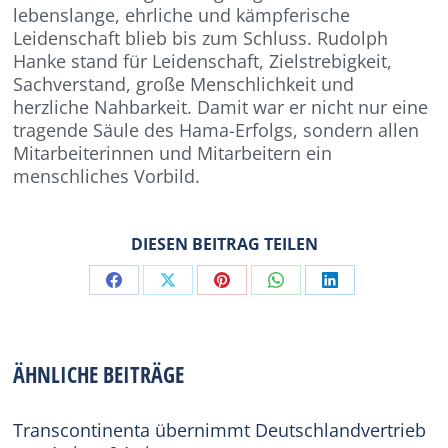
lebenslange, ehrliche und kämpferische
Leidenschaft blieb bis zum Schluss. Rudolph
Hanke stand für Leidenschaft, Zielstrebigkeit,
Sachverstand, große Menschlichkeit und
herzliche Nahbarkeit. Damit war er nicht nur eine
tragende Säule des Hama-Erfolgs, sondern allen
Mitarbeiterinnen und Mitarbeitern ein
menschliches Vorbild.
DIESEN BEITRAG TEILEN
Share
Share
Share
Share
Share
on
on
on
on
on
Facebook
X
Pinterest
WhatsApp
LinkedIn
ÄHNLICHE BEITRÄGE
Transcontinenta übernimmt Deutschlandvertrieb