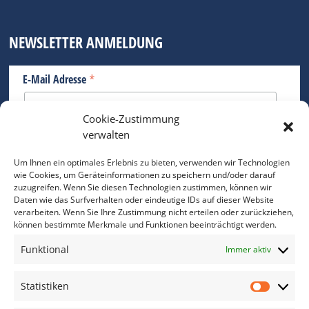
NEWSLETTER ANMELDUNG
*
E-Mail Adresse
Cookie-Zustimmung
Bitte geben Sie Ihre E-Mail Adresse ein.
verwalten
*
verpflichtend
Um Ihnen ein optimales Erlebnis zu bieten, verwenden wir Technologien
wie Cookies, um Geräteinformationen zu speichern und/oder darauf
zuzugreifen. Wenn Sie diesen Technologien zustimmen, können wir
Daten wie das Surfverhalten oder eindeutige IDs auf dieser Website
verarbeiten. Wenn Sie Ihre Zustimmung nicht erteilen oder zurückziehen,
können bestimmte Merkmale und Funktionen beeinträchtigt werden.
DAS FOTO PRAXIS LEXIKON
Funktional
Immer aktiv
www.foto-praxis-lexikon.de
Statistiken
Statis
DAS FOTO PORTAL AUF FACEBOOK