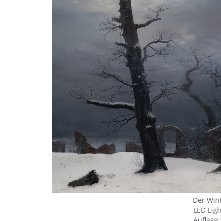
Der Wint
LED Lig
Auflage 