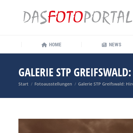
HOME
NEWS
HOME
NEWS
GALERIE STP GREIFSWALD
Sie befinden sich hier:
Start
Fotoausstellungen
Galerie STP Greifswald: H