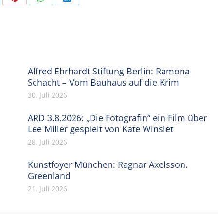
are
Share
Share
Share
on
on
on
Pinterest
WhatsApp
LinkedIn
Alfred Ehrhardt Stiftung Berlin: Ramona
Schacht – Vom Bauhaus auf die Krim
30. Juli 2026
ARD 3.8.2026: „Die Fotografin“ ein Film über
Lee Miller gespielt von Kate Winslet
28. Juli 2026
Kunstfoyer München: Ragnar Axelsson.
Greenland
21. Juli 2026