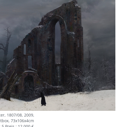
er, 1807/08, 2009,
htbox, 73x106x4cm
: 5 Preis : 12.000 €