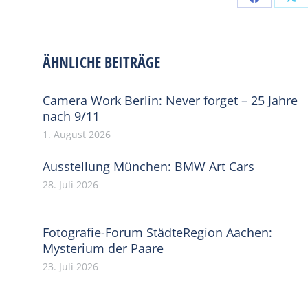
Share
Sh
on
on
Facebook
X
ÄHNLICHE BEITRÄGE
Camera Work Berlin: Never forget – 25 Jahre
nach 9/11
1. August 2026
Ausstellung München: BMW Art Cars
28. Juli 2026
Fotografie-Forum StädteRegion Aachen:
Mysterium der Paare
23. Juli 2026