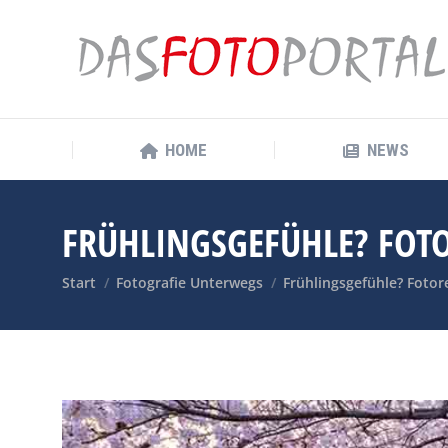
HOME
NEWS
HOME
NEWS
FRÜHLINGSGEFÜHLE? FOTO
Sie befinden sich hier:
Start
Fotografie Unterwegs
Frühlingsgefühle? Fotore