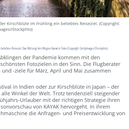
er Kirschblüte im Frühling ein beliebtes Reiseziel. (Copyright:
ages/iStockphto)
n beliebtes Reiseziel. Das Bild zeigt den Meguro Kanal in Tokio (Copyright: GettyImages/iStockphto).
Abklingen der Pandemie kommen mit den
schönsten Fotozielen in den Sinn. Die Flugberater
 und -ziele für März, April und Mai zusammen
ival in Indien oder zur Kirschblüte in Japan – der
 alle Winkel der Welt. Trotz tendenziell steigender
ühjahrs-Urlauber mit der richtigen Strategie ihren
aisonvorschau von KAYAK hervorgeht. In ihrem
uchmaschine die Anfragen- und Preisentwicklung von