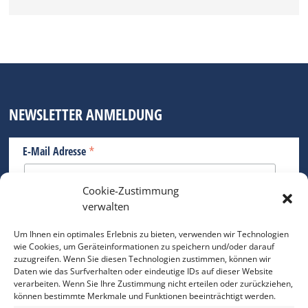
NEWSLETTER ANMELDUNG
*
E-Mail Adresse
Cookie-Zustimmung
Bitte geben Sie Ihre E-Mail Adresse ein.
verwalten
*
verpflichtend
Um Ihnen ein optimales Erlebnis zu bieten, verwenden wir Technologien
wie Cookies, um Geräteinformationen zu speichern und/oder darauf
zuzugreifen. Wenn Sie diesen Technologien zustimmen, können wir
Daten wie das Surfverhalten oder eindeutige IDs auf dieser Website
verarbeiten. Wenn Sie Ihre Zustimmung nicht erteilen oder zurückziehen,
können bestimmte Merkmale und Funktionen beeinträchtigt werden.
DAS FOTO PRAXIS LEXIKON