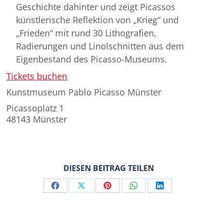
Geschichte dahinter und zeigt Picassos
künstlerische Reflektion von „Krieg“ und
„Frieden“ mit rund 30 Lithografien,
Radierungen und Linolschnitten aus dem
Eigenbestand des Picasso-Museums.
Tickets buchen
Kunstmuseum Pablo Picasso Münster
Picassoplatz 1
48143 Münster
DIESEN BEITRAG TEILEN
Share
Share
Share
Share
Share
on
on
on
on
on