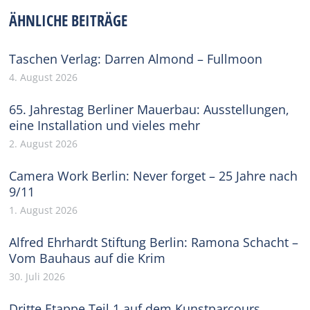
Facebook
X
Pinterest
WhatsApp
LinkedIn
ÄHNLICHE BEITRÄGE
Taschen Verlag: Darren Almond – Fullmoon
4. August 2026
65. Jahrestag Berliner Mauerbau: Ausstellungen,
eine Installation und vieles mehr
2. August 2026
Camera Work Berlin: Never forget – 25 Jahre nach
9/11
1. August 2026
Alfred Ehrhardt Stiftung Berlin: Ramona Schacht –
Vom Bauhaus auf die Krim
30. Juli 2026
Dritte Etappe Teil 1 auf dem Kunstparcours