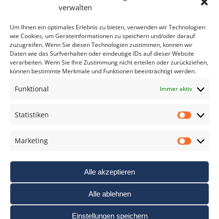
Bitte geben Sie Ihre E-Mail Adresse ein.
verwalten
*
verpflichtend
Um Ihnen ein optimales Erlebnis zu bieten, verwenden wir Technologien
wie Cookies, um Geräteinformationen zu speichern und/oder darauf
zuzugreifen. Wenn Sie diesen Technologien zustimmen, können wir
Daten wie das Surfverhalten oder eindeutige IDs auf dieser Website
verarbeiten. Wenn Sie Ihre Zustimmung nicht erteilen oder zurückziehen,
können bestimmte Merkmale und Funktionen beeinträchtigt werden.
DAS FOTO PRAXIS LEXIKON
Funktional
Immer aktiv
www.foto-praxis-lexikon.de
Statistiken
Statis
DAS FOTO PORTAL AUF FACEBOOK
Marketing
Marke
Alle akzeptieren
Alle ablehnen
Einstellungen speichern