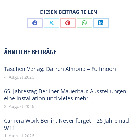
DIESEN BEITRAG TEILEN
Share
Share
Share
Share
Share
on
on
on
on
on
Facebook
X
Pinterest
WhatsApp
LinkedIn
ÄHNLICHE BEITRÄGE
Taschen Verlag: Darren Almond – Fullmoon
4. August 2026
65. Jahrestag Berliner Mauerbau: Ausstellungen,
eine Installation und vieles mehr
2. August 2026
Camera Work Berlin: Never forget – 25 Jahre nach
9/11
1. August 2026