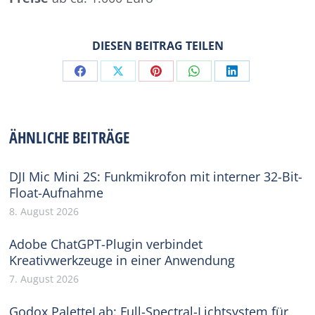
DIESEN BEITRAG TEILEN
Share
Share
Share
Share
Share
on
on
on
on
on
Facebook
X
Pinterest
WhatsApp
LinkedIn
ÄHNLICHE BEITRÄGE
DJI Mic Mini 2S: Funkmikrofon mit interner 32-Bit-
Float-Aufnahme
8. August 2026
Adobe ChatGPT-Plugin verbindet
Kreativwerkzeuge in einer Anwendung
7. August 2026
Godox PaletteLab: Full-Spectral-Lichtsystem für