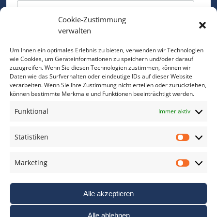
Cookie-Zustimmung
Bitte geben Sie Ihre E-Mail Adresse ein.
verwalten
*
verpflichtend
Um Ihnen ein optimales Erlebnis zu bieten, verwenden wir Technologien
wie Cookies, um Geräteinformationen zu speichern und/oder darauf
zuzugreifen. Wenn Sie diesen Technologien zustimmen, können wir
Daten wie das Surfverhalten oder eindeutige IDs auf dieser Website
verarbeiten. Wenn Sie Ihre Zustimmung nicht erteilen oder zurückziehen,
können bestimmte Merkmale und Funktionen beeinträchtigt werden.
DAS FOTO PRAXIS LEXIKON
Funktional
Immer aktiv
www.foto-praxis-lexikon.de
Statistiken
Statis
DAS FOTO PORTAL AUF FACEBOOK
Marketing
Marke
Alle akzeptieren
Alle ablehnen