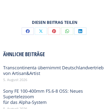
DIESEN BEITRAG TEILEN
Share
Share
Share
Share
Share
on
on
on
on
on
Facebook
X
Pinterest
WhatsApp
LinkedIn
ÄHNLICHE BEITRÄGE
Transcontinenta übernimmt Deutschlandvertrieb
von Artisan&Artist
5. August 2026
Sony FE 100-400mm F5.6-8 OSS: Neues
Supertelezoom
für das Alpha-System
5. August 2026