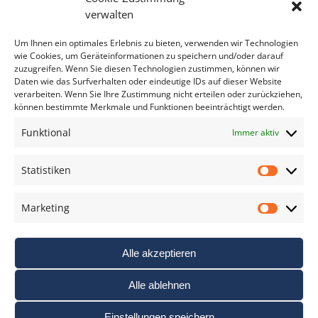
Bitte geben Sie Ihre E-Mail Adresse ein.
verwalten
*
verpflichtend
Um Ihnen ein optimales Erlebnis zu bieten, verwenden wir Technologien
wie Cookies, um Geräteinformationen zu speichern und/oder darauf
zuzugreifen. Wenn Sie diesen Technologien zustimmen, können wir
Daten wie das Surfverhalten oder eindeutige IDs auf dieser Website
verarbeiten. Wenn Sie Ihre Zustimmung nicht erteilen oder zurückziehen,
können bestimmte Merkmale und Funktionen beeinträchtigt werden.
DAS FOTO PRAXIS LEXIKON
Funktional
Immer aktiv
www.foto-praxis-lexikon.de
Statistiken
Statis
DAS FOTO PORTAL AUF FACEBOOK
Marketing
Marke
Alle akzeptieren
Alle ablehnen
Einstellungen speichern