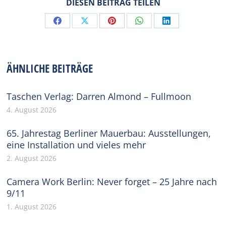
DIESEN BEITRAG TEILEN
Share
Share
Share
Share
Share
on
on
on
on
on
Facebook
X
Pinterest
WhatsApp
LinkedIn
ÄHNLICHE BEITRÄGE
Taschen Verlag: Darren Almond – Fullmoon
4. August 2026
65. Jahrestag Berliner Mauerbau: Ausstellungen,
eine Installation und vieles mehr
2. August 2026
Camera Work Berlin: Never forget – 25 Jahre nach
9/11
1. August 2026