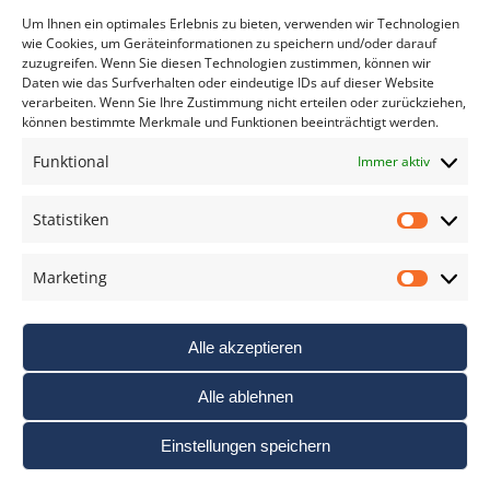
*
verpflichtend
Um Ihnen ein optimales Erlebnis zu bieten, verwenden wir Technologien
wie Cookies, um Geräteinformationen zu speichern und/oder darauf
zuzugreifen. Wenn Sie diesen Technologien zustimmen, können wir
Daten wie das Surfverhalten oder eindeutige IDs auf dieser Website
verarbeiten. Wenn Sie Ihre Zustimmung nicht erteilen oder zurückziehen,
können bestimmte Merkmale und Funktionen beeinträchtigt werden.
DAS FOTO PRAXIS LEXIKON
Funktional
Immer aktiv
www.foto-praxis-lexikon.de
Statistiken
Statis
DAS FOTO PORTAL AUF FACEBOOK
Marketing
Marke
Alle akzeptieren
Alle ablehnen
Einstellungen speichern
Nutzungsbedigungen / AGB’s
Impressum
Datenschutz