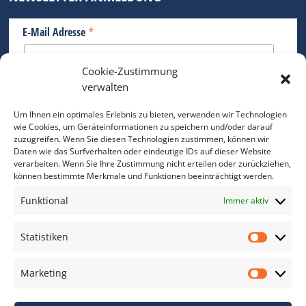
*
E-Mail Adresse
Cookie-Zustimmung
Bitte geben Sie Ihre E-Mail Adresse ein.
verwalten
*
verpflichtend
Um Ihnen ein optimales Erlebnis zu bieten, verwenden wir Technologien
wie Cookies, um Geräteinformationen zu speichern und/oder darauf
zuzugreifen. Wenn Sie diesen Technologien zustimmen, können wir
Daten wie das Surfverhalten oder eindeutige IDs auf dieser Website
verarbeiten. Wenn Sie Ihre Zustimmung nicht erteilen oder zurückziehen,
können bestimmte Merkmale und Funktionen beeinträchtigt werden.
DAS FOTO PRAXIS LEXIKON
Funktional
Immer aktiv
www.foto-praxis-lexikon.de
Statistiken
Statis
DAS FOTO PORTAL AUF FACEBOOK
Marketing
Marke