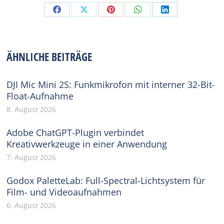
Share
Share
Share
Share
Share
on
on
on
on
on
Facebook
X
Pinterest
WhatsApp
LinkedIn
ÄHNLICHE BEITRÄGE
DJI Mic Mini 2S: Funkmikrofon mit interner 32-Bit-
Float-Aufnahme
8. August 2026
Adobe ChatGPT-Plugin verbindet
Kreativwerkzeuge in einer Anwendung
7. August 2026
Godox PaletteLab: Full-Spectral-Lichtsystem für
Film- und Videoaufnahmen
6. August 2026