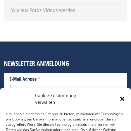
Wie aus Fotos Videos werden
NEWSLETTER ANMELDUNG
*
E-Mail Adresse
Cookie-Zustimmung
Bitte geben Sie Ihre E-Mail Adresse ein.
verwalten
*
verpflichtend
Um Ihnen ein optimales Erlebnis zu bieten, verwenden wir Technologien
wie Cookies, um Geräteinformationen zu speichern und/oder darauf
zuzugreifen. Wenn Sie diesen Technologien zustimmen, können wir
Daten wie das Surfverhalten oder eindeutige IDs auf dieser Website