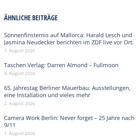
on
on
on
on
on
Facebook
X
Pinterest
WhatsApp
LinkedIn
ÄHNLICHE BEITRÄGE
Sonnenfinsternis auf Mallorca: Harald Lesch und
Jasmina Neudecker berichten im ZDF live vor Ort.
7. August 2026
Taschen Verlag: Darren Almond – Fullmoon
4. August 2026
65. Jahrestag Berliner Mauerbau: Ausstellungen,
eine Installation und vieles mehr
2. August 2026
Camera Work Berlin: Never forget – 25 Jahre nach
9/11
1. August 2026