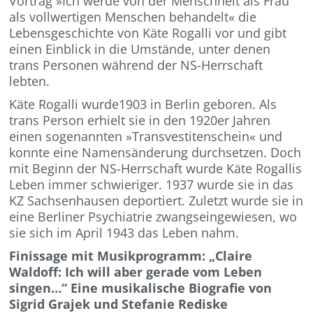
Vortrag »Ich werde von der Mensch­heit als Frau
als vollwertigen Menschen behandelt« die
Lebensgeschichte von Käte Rogalli vor und gibt
einen Einblick in die Umstände, unter denen
trans Personen während der NS-Herrschaft
lebten.
Käte Rogalli wurde1903 in Berlin geboren. Als
trans Person erhielt sie in den 1920er Jahren
einen sogenannten »Transvestitenschein« und
konnte eine Namensänderung durch­setzen. Doch
mit Beginn der NS-Herrschaft wurde Käte Rogallis
Leben immer schwieri­ger. 1937 wurde sie in das
KZ Sachsenhausen deportiert. Zuletzt wurde sie in
eine Berliner Psychiatrie zwangseingewiesen, wo
sie sich im April 1943 das Leben nahm.
Finissage mit Musikprogramm: „Claire
Waldoff: Ich will aber gerade vom Leben
singen…“ Eine musikalische Biografie von
Sigrid Grajek und Stefanie Rediske