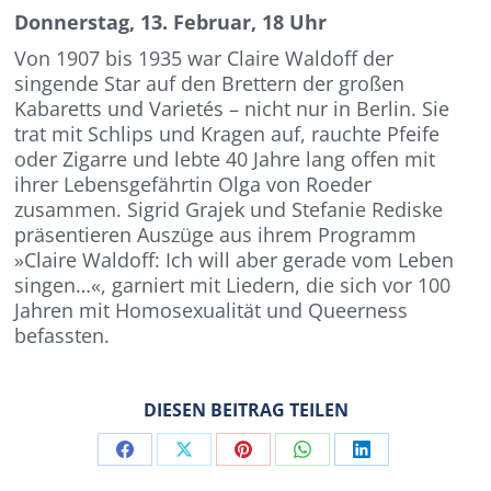
Donnerstag, 13. Februar, 18 Uhr
Von 1907 bis 1935 war Claire Waldoff der
singende Star auf den Brettern der großen
Kabaretts und Varietés – nicht nur in Berlin. Sie
trat mit Schlips und Kragen auf, rauch­te Pfeife
oder Zigarre und lebte 40 Jahre lang offen mit
ihrer Lebensgefährtin Olga von Roeder
zusammen. Sigrid Grajek und Stefanie Rediske
präsentieren Auszüge aus ihrem Programm
»Claire Waldoff: Ich will aber gerade vom Leben
singen…«, garniert mit Liedern, die sich vor 100
Jahren mit Homosexualität und Queerness
befassten.
DIESEN BEITRAG TEILEN
Share
Share
Share
Share
Share