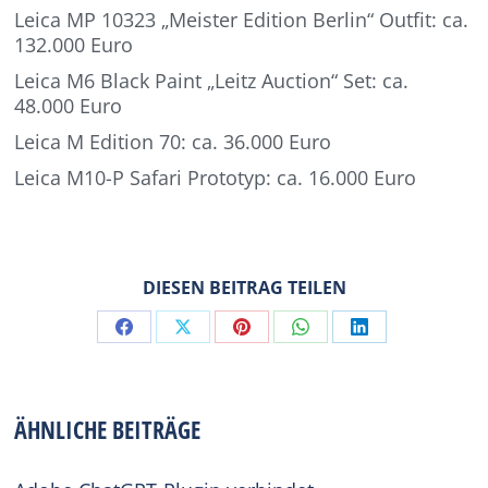
Leica MP 10323 „Meister Edition Berlin“ Outfit: ca.
132.000 Euro
Leica M6 Black Paint „Leitz Auction“ Set: ca.
48.000 Euro
Leica M Edition 70: ca. 36.000 Euro
Leica M10-P Safari Prototyp: ca. 16.000 Euro
DIESEN BEITRAG TEILEN
Share
Share
Share
Share
Share
on
on
on
on
on
Facebook
X
Pinterest
WhatsApp
LinkedIn
ÄHNLICHE BEITRÄGE