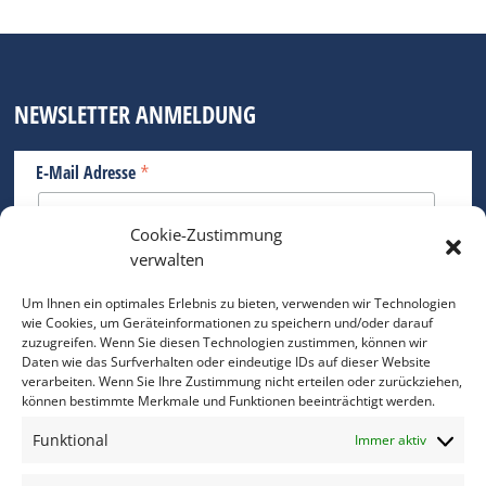
NEWSLETTER ANMELDUNG
*
E-Mail Adresse
Cookie-Zustimmung
Bitte geben Sie Ihre E-Mail Adresse ein.
verwalten
*
verpflichtend
Um Ihnen ein optimales Erlebnis zu bieten, verwenden wir Technologien
wie Cookies, um Geräteinformationen zu speichern und/oder darauf
zuzugreifen. Wenn Sie diesen Technologien zustimmen, können wir
Daten wie das Surfverhalten oder eindeutige IDs auf dieser Website
verarbeiten. Wenn Sie Ihre Zustimmung nicht erteilen oder zurückziehen,
können bestimmte Merkmale und Funktionen beeinträchtigt werden.
DAS FOTO PRAXIS LEXIKON
Funktional
Immer aktiv
www.foto-praxis-lexikon.de