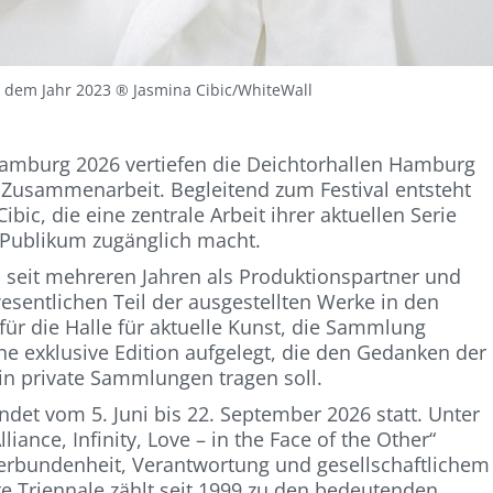
s dem Jahr 2023 ® Jasmina Cibic/WhiteWall
amburg 2026 vertiefen die Deichtorhallen Hamburg
 Zusammenarbeit. Begleitend zum Festival entsteht
ibic, die eine zentrale Arbeit ihrer aktuellen Serie
n Publikum zugänglich macht.
s seit mehreren Jahren als Produktionspartner und
 wesentlichen Teil der ausgestellten Werke in den
für die Halle für aktuelle Kunst, die Sammlung
e exklusive Edition aufgelegt, die den Gedanken der
in private Sammlungen tragen soll.
det vom 5. Juni bis 22. September 2026 statt. Unter
iance, Infinity, Love – in the Face of the Other“
 Verbundenheit, Verantwortung und gesellschaftlichem
te Triennale zählt seit 1999 zu den bedeutenden