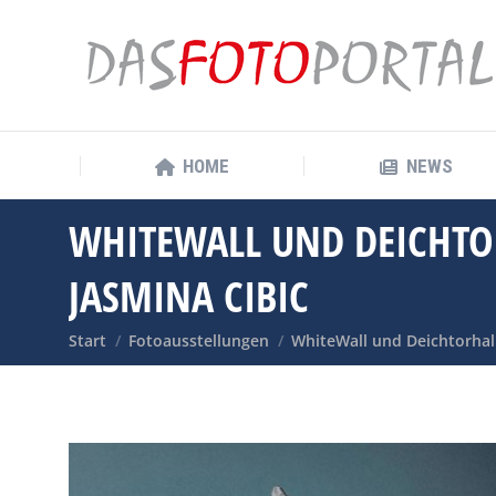
HOME
NEWS
HOME
NEWS
WHITEWALL UND DEICHTO
JASMINA CIBIC
Sie befinden sich hier:
Start
Fotoausstellungen
WhiteWall und Deichtorha