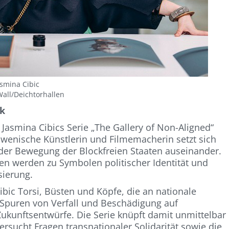
asmina Cibic
all/Deichtorhallen
ik
 Jasmina Cibics Serie „The Gallery of Non-Aligned“
owenische Künstlerin und Filmemacherin setzt sich
der Bewegung der Blockfreien Staaten auseinander.
ren werden zu Symbolen politischer Identität und
sierung.
ibic Torsi, Büsten und Köpfe, die an nationale
n Spuren von Verfall und Beschädigung auf
Zukunftsentwürfe. Die Serie knüpft damit unmittelbar
rsucht Fragen transnationaler Solidarität sowie die