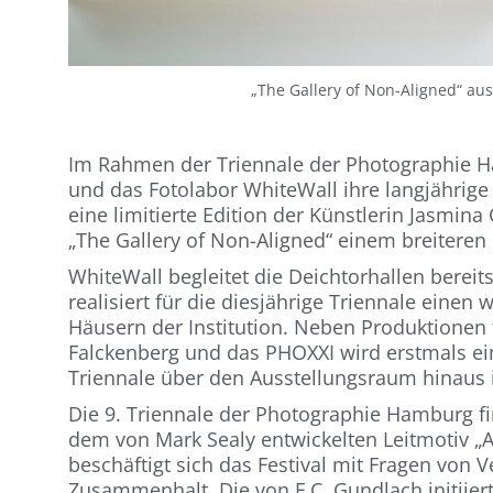
„The Gallery of Non-Aligned“ au
Im Rahmen der Triennale der Photographie H
und das Fotolabor WhiteWall ihre langjährige
eine limitierte Edition der Künstlerin Jasmina C
„The Gallery of Non-Aligned“ einem breitere
WhiteWall begleitet die Deichtorhallen bereit
realisiert für die diesjährige Triennale einen
Häusern der Institution. Neben Produktionen 
Falckenberg und das PHOXXI wird erstmals ein
Triennale über den Ausstellungsraum hinaus 
Die 9. Triennale der Photographie Hamburg fin
dem von Mark Sealy entwickelten Leitmotiv „All
beschäftigt sich das Festival mit Fragen von
Zusammenhalt. Die von F.C. Gundlach initiier