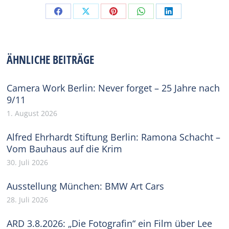
Share
Share
Share
Share
Share
on
on
on
on
on
Facebook
X
Pinterest
WhatsApp
LinkedIn
ÄHNLICHE BEITRÄGE
Camera Work Berlin: Never forget – 25 Jahre nach
9/11
1. August 2026
Alfred Ehrhardt Stiftung Berlin: Ramona Schacht –
Vom Bauhaus auf die Krim
30. Juli 2026
Ausstellung München: BMW Art Cars
28. Juli 2026
ARD 3.8.2026: „Die Fotografin“ ein Film über Lee