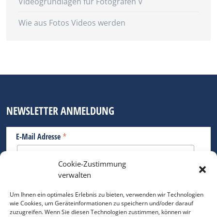
Videogrundlagen für Fotografen V
Wie aus Fotos Videos werden
NEWSLETTER ANMELDUNG
*
E-Mail Adresse
Cookie-Zustimmung
Bitte geben Sie Ihre E-Mail Adresse ein.
verwalten
*
verpflichtend
Um Ihnen ein optimales Erlebnis zu bieten, verwenden wir Technologien
wie Cookies, um Geräteinformationen zu speichern und/oder darauf
zuzugreifen. Wenn Sie diesen Technologien zustimmen, können wir