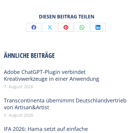
DIESEN BEITRAG TEILEN
Share
Share
Share
Share
Share
on
on
on
on
on
Facebook
X
Pinterest
WhatsApp
LinkedIn
ÄHNLICHE BEITRÄGE
Adobe ChatGPT-Plugin verbindet
Kreativwerkzeuge in einer Anwendung
7. August 2026
Transcontinenta übernimmt Deutschlandvertrieb
von Artisan&Artist
5. August 2026
IFA 2026: Hama setzt auf einfache