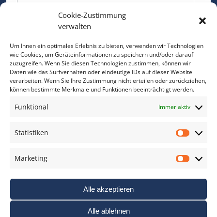
Cookie-Zustimmung
Bitte geben Sie Ihre E-Mail Adresse ein.
verwalten
*
verpflichtend
Um Ihnen ein optimales Erlebnis zu bieten, verwenden wir Technologien
wie Cookies, um Geräteinformationen zu speichern und/oder darauf
zuzugreifen. Wenn Sie diesen Technologien zustimmen, können wir
Daten wie das Surfverhalten oder eindeutige IDs auf dieser Website
verarbeiten. Wenn Sie Ihre Zustimmung nicht erteilen oder zurückziehen,
können bestimmte Merkmale und Funktionen beeinträchtigt werden.
DAS FOTO PRAXIS LEXIKON
Funktional
Immer aktiv
www.foto-praxis-lexikon.de
Statistiken
Statis
DAS FOTO PORTAL AUF FACEBOOK
Marketing
Marke
Alle akzeptieren
Alle ablehnen