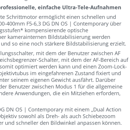
rofessionelle, einfache Ultra-Tele-Aufnahmen
e Schrittmotor ermöglicht einen schnellen und
 100-400mm F5-6,3 DG DN OS | Contemporary über
ungsstufen* kompensierende optische
iner kamerainternen Bildstabilisierung werden
nd so eine noch stärkere Bildstabilisierung erzielt.
ellungsschalter, mit dem der Benutzer zwischen AF
eichsbegrenzer-Schalter, mit dem der AF-Bereich auf
d somit optimiert werden kann und einen Zoom-Lock-
jektivtubus im eingefahrenen Zustand fixiert und
unter seinem eigenen Gewicht ausfährt. Darüber
 der Benutzer zwischen Modus 1 für die allgemeine
ndere Anwendungen, die ein Mitziehen erfordern,
DG DN OS | Contemporary mit einem „Dual Action
Objektiv sowohl als Dreh- als auch Schiebezoom
iver und schneller den Bildwinkel anpassen können.