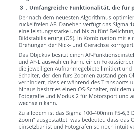
３．Umfangreiche Funktionalität, die für p
Der nach dem neuesten Algorithmus optimiert
ruckelfreien AF. Daneben verfügt das Sigma
eine leistungsstarke und bis zu fünf Belicht
Bildstabilisierung (OS). In Kombination mit e
Drehungen der Nick- und Gierachse korrigiert u
Das Objektiv besitzt einen AF-Funktionseinst
und AF-L auswählen kann, einen Fokussierber
die jeweiligen Aufnahmegebiete limitiert un
Schalter, der den fürs Zoomen zuständigen Ob
verhindert, dass er während des Transports 
hinaus besitzt es einen OS-Schalter, mit dem
Fotografie und Modus 2 für Motorsport und a
wechseln kann.
Zu alledem ist das Sigma 100-400mm F5-6,3 
Zoom“ ausgestattet, was bedeutet, dass das 
einsetzbar ist und Fotografen so noch intuit