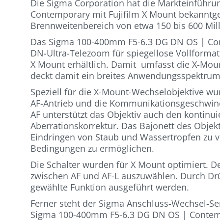
Die Sigma Corporation hat die Markteinführ
Contemporary mit Fujifilm X Mount bekanntg
Brennweitenbereich von etwa 150 bis 600 Mill
Das Sigma 100-400mm F5-6.3 DG DN OS | Con
DN-Ultra-Telezoom für spiegellose Vollformatk
X Mount erhältlich. Damit umfasst die X-Mou
deckt damit ein breites Anwendungsspektrum 
Speziell für die X-Mount-Wechselobjektive wu
AF-Antrieb und die Kommunikationsgeschwind
AF unterstützt das Objektiv auch den kontinu
Aberrationskorrektur. Das Bajonett des Objek
Eindringen von Staub und Wassertropfen zu v
Bedingungen zu ermöglichen.
Die Schalter wurden für X Mount optimiert. De
zwischen AF und AF-L auszuwählen. Durch Drü
gewählte Funktion ausgeführt werden.
Ferner steht der Sigma Anschluss-Wechsel-Se
Sigma 100-400mm F5-6.3 DG DN OS | Contemp