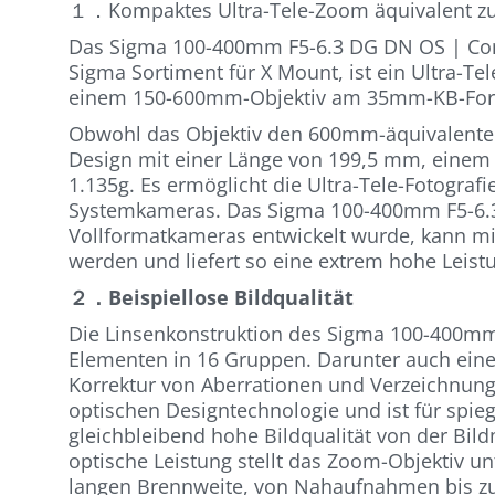
１．Kompaktes Ultra-Tele-Zoom äquivalent
Das Sigma 100-400mm F5-6.3 DG DN OS | Cont
Sigma Sortiment für X Mount, ist ein Ultra-Te
einem 150-600mm-Objektiv am 35mm-KB-Form
Obwohl das Objektiv den 600mm-äquivalenten-
Design mit einer Länge von 199,5 mm, eine
1.135g. Es ermöglicht die Ultra-Tele-Fotograf
Systemkameras. Das Sigma 100-400mm F5-6.3
Vollformatkameras entwickelt wurde, kann m
werden und liefert so eine extrem hohe Leistu
２．Beispiellose Bildqualität
Die Linsenkonstruktion des Sigma 100-400mm
Elementen in 16 Gruppen. Darunter auch eine 
Korrektur von Aberrationen und Verzeichnung 
optischen Designtechnologie und ist für spieg
gleichbleibend hohe Bildqualität von der Bild
optische Leistung stellt das Zoom-Objektiv un
langen Brennweite, von Nahaufnahmen bis zur