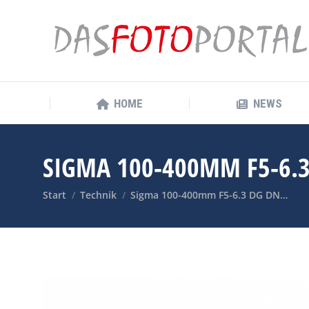
HOME
NEWS
HOME
NEWS
SIGMA 100-400MM F5-6.
Sie befinden sich hier:
Start
Technik
Sigma 100-400mm F5-6.3 DG DN…