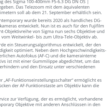
ung des Sigma 100-400mm F5-6.3 DG DN OS |
egeben. Das Telezoom mit dem äquivalenten
imetern soll ab dem 21. September erhältlich sein.
temporary wurde bereits 2020 als handliches DG-
ameras entwickelt. Nun ist es auch für den Fujifilm
nt-Objektivreihe von Sigma nun sechs Objektive und
vom Weitwinkel- bis zum Ultra-Tele-Objektiv ab.
rde ein Steuerungsalgorithmus entwickelt, der den
igkeit optimiert. Neben dem Hochgeschwindigkeits-
ierlichen Autofokus (AF-C) und die kamerainterne
tivs ist mit einer Gummilippe abgedichtet, um das
erhindern und den Einsatz unter verschiedenen
r „AF-Funktionseinstellungsschalter“ ermöglicht es
cken der AF-Funktionstaste am Objektiv kann die
rvice zur Verfügung, der es ermöglicht, vorhandene
orary Objektive mit anderen Anschlüssen in den