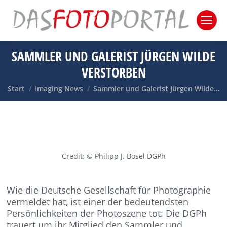
SAMMLER UND GALERIST JÜRGEN WILDE
VERSTORBEN
Sie befinden sich hier:
Start
Imaging News
Sammler und Galerist Jürgen Wilde…
Credit: © Philipp J. Bösel DGPh
Wie die Deutsche Gesellschaft für Photographie
vermeldet hat, ist einer der bedeutendsten
Persönlichkeiten der Photoszene tot: Die DGPh
trauert um ihr Mitglied den Sammler und