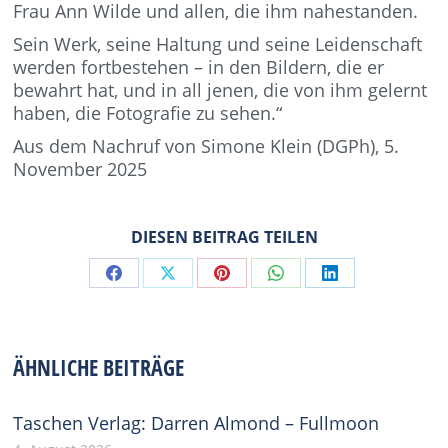
Frau Ann Wilde und allen, die ihm nahestanden.
Sein Werk, seine Haltung und seine Leidenschaft
werden fortbestehen – in den Bildern, die er
bewahrt hat, und in all jenen, die von ihm gelernt
haben, die Fotografie zu sehen.“
Aus dem Nachruf von Simone Klein (DGPh), 5.
November 2025
DIESEN BEITRAG TEILEN
Share
Share
Share
Share
Share
on
on
on
on
on
Facebook
X
Pinterest
WhatsApp
LinkedIn
ÄHNLICHE BEITRÄGE
Taschen Verlag: Darren Almond – Fullmoon