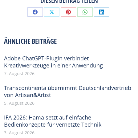
DIESEN BEITRAG TEILEN
Share
Share
Share
Share
Share
on
on
on
on
on
Facebook
X
Pinterest
WhatsApp
LinkedIn
ÄHNLICHE BEITRÄGE
Adobe ChatGPT-Plugin verbindet
Kreativwerkzeuge in einer Anwendung
7. August 2026
Transcontinenta übernimmt Deutschlandvertrieb
von Artisan&Artist
5. August 2026
IFA 2026: Hama setzt auf einfache
Bedienkonzepte für vernetzte Technik
3. August 2026