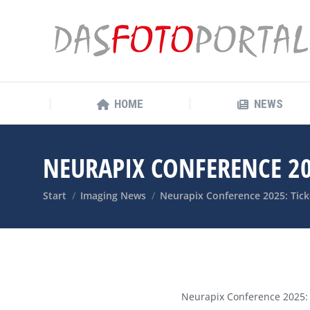
HOME
NEWS
HOME
NEWS
NEURAPIX CONFERENCE 20
Sie befinden sich hier:
Start
Imaging News
Neurapix Conference 2025: Tick
Neurapix Conference 2025: V