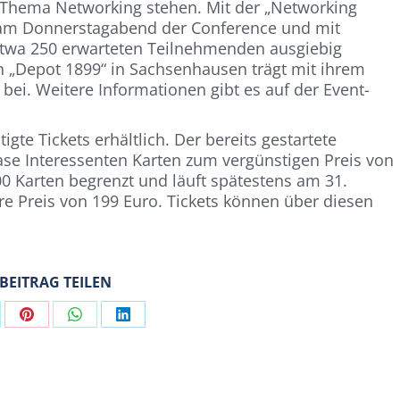
s Thema Networking stehen. Mit der „Networking
e am Donnerstagabend der Conference und mit
 etwa 250 erwarteten Teilnehmenden ausgiebig
n „Depot 1899“ in Sachsenhausen trägt mit ihrem
i. Weitere Informationen gibt es auf der Event-
gte Tickets erhältlich. Der bereits gestartete
Phase Interessenten Karten zum vergünstigen Preis von
100 Karten begrenzt und läuft spätestens am 31.
re Preis von 199 Euro. Tickets können über diesen
 BEITRAG TEILEN
are
Share
Share
Share
on
on
on
Pinterest
WhatsApp
LinkedIn