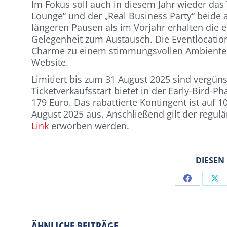
Im Fokus soll auch in diesem Jahr wieder da
Lounge“ und der „Real Business Party“ beid
längeren Pausen als im Vorjahr erhalten die
Gelegenheit zum Austausch. Die Eventlocatio
Charme zu einem stimmungsvollen Ambiente be
Website.
Limitiert bis zum 31 August 2025 sind vergünsti
Ticketverkaufsstart bietet in der Early-Bird-
179 Euro. Das rabattierte Kontingent ist auf 
August 2025 aus. Anschließend gilt der regulä
Link
erworben werden.
DIESEN
Share
Sh
on
on
Facebook
X
ÄHNLICHE BEITRÄGE