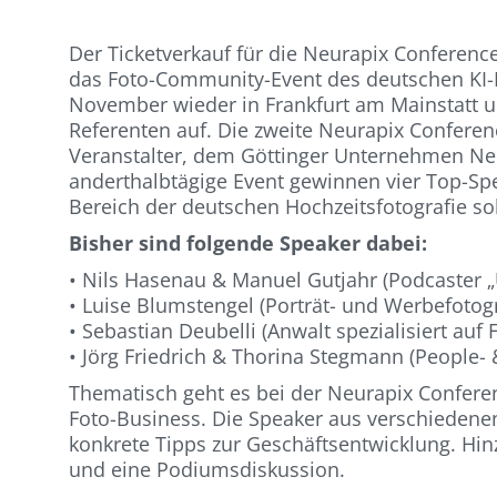
Der Ticketverkauf für die Neurapix Conferen
das Foto-Community-Event des deutschen KI-B
November wieder in Frankfurt am Mainstatt u
Referenten auf. Die zweite Neurapix Conferen
Veranstalter, dem Göttinger Unternehmen Neur
anderthalbtägige Event gewinnen vier Top-Sp
Bereich der deutschen Hochzeitsfotografie s
Bisher sind folgende Speaker dabei:
• Nils Hasenau & Manuel Gutjahr (Podcaster „
• Luise Blumstengel (Porträt- und Werbefotogr
• Sebastian Deubelli (Anwalt spezialisiert auf 
• Jörg Friedrich & Thorina Stegmann (People- 
Thematisch geht es bei der Neurapix Confer
Foto-Business. Die Speaker aus verschiedenen
konkrete Tipps zur Geschäftsentwicklung. 
und eine Podiumsdiskussion.